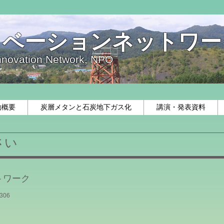
ノベーションネットワー
nnovation Network, NPO
動概要
炭層メタンと石炭地下ガス化
講演・発表資料
さい
トワーク
306