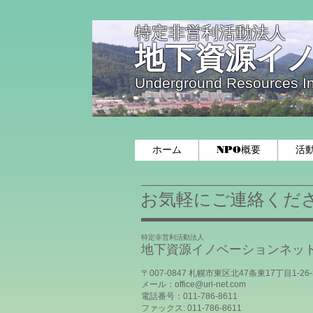
特定非営利活動法人
地下資源イ
Underground Resources I
ホーム
NPO概要
活
お気軽にご連絡くだ
特定非営利活動法人
地下資源イノベーションネッ
〒007-0847 札幌市東区北47条東17丁目1-26-
メール：
office@uri-net.com
電話番号：011-786-8611
ファックス: 011-786-8611