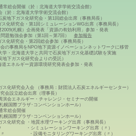
度通常総会開催（於：北海道大学学術交流会館）
（於：北海道大学学術交流会館）
石炭地下ガス化研究会・第1回総会出席（事務局長）
ス化研究会・第1回シミュレーションWG出席（事務局長）
009(札幌）企画発表「資源の有効利用」参加・発表
道石炭問題勉強会参加（第1回～第7回）
参加報告
ガス化研究会・第2回総会参加（事務局長）
地下資源イノベーションネットワークに移管
学・北海道大学と共同で石炭地下ガス化基礎試験を実施
究会よりの受託）
海道エネルギー資源環境研究発表会参加・発表
ス化研究会入会 （事務局：財団法人石炭エネルギーセンター）
出席（理事長）
演会エネルギー・チャレンジ・セミナーの開催
･コンベンションホール）
通常総会開催
･コンベンションホール）
ス化研究会 ・地質水理ワーキング出席（事務局長）
ミュレーションワーキング出席（〃）
リングワーキング出席（〃）