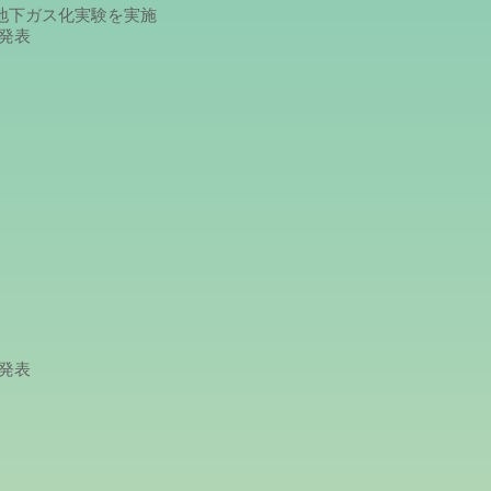
ガス化実験を実施
発表
活用調査業務」受託
発表