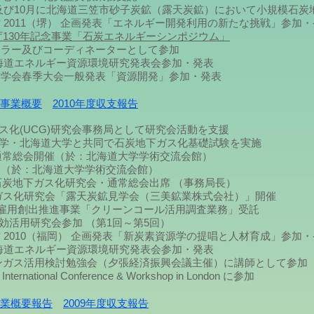
笠市砂子炭鉱（露天炭鉱）において小規模石炭地下
2011（堺） 企画発表「エネルギー開発利用の新たな挑戦」参加・
庁130年記念事業「石炭エネルギーシンポジウム」
ィネーターとして参加
道エネルギー資源環境研究発表会参加・発表
学会春季大会一般発表「資源開発」参加・発表
度事業概要
2010年度収支報告
下ガス化(UCG)研究会事務局として研究会活動を支援
工業大学・北海道大学と共同で石炭地下ガス化基礎試験を実施
通常総会開催（於：北海道大学学術交流会館）
（於：北海道大学学術交流会館）
石炭地下ガス化研究会・通常総会出席 （事務局長）
ス化研究会「露天炭鉱見学会（三美鉱業株式会社）」開催
12月 北海道緊急雇用創出推進事業「クリーンコール
源有効活用研究会参加 （第1回～第5回）
2010（福岡） 企画発表「新炭素資源学の提唱と人材育成」参加・
道エネルギー資源環境研究発表会参加・発表
ガス活用検討勉強会（夕張経済振興会議主催）に講師として参加
onal Conference & Workshop in London に参加
度事業概要報告
2009年度収支報告