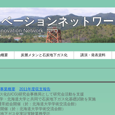
ノベーションネットワー
nnovation Network, NPO
動概要
炭層メタンと石炭地下ガス化
講演・発表資料
度事業概要
2011年度収支報告
下ガス化(UCG)研究会事務局として研究会活動を支援
工業大学・北海道大学と共同で石炭地下ガス化基礎試験を実施
度通常総会開催（於：北海道大学学術交流会館）
開催（於：北海道大学学術交流会館）
炭地下ガス化実証実験業務受託